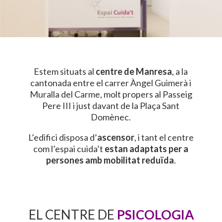
Estem situats al
centre de Manresa
, a la
cantonada entre el carrer Àngel Guimerà i
Muralla del Carme, molt propers al Passeig
Pere III i just davant de la Plaça Sant
Domènec.
L’edifici disposa d’
ascensor
, i tant el centre
com l’espai cuida’t
estan adaptats per a
persones amb mobilitat reduïda
.
EL CENTRE DE
PSICOLOGIA