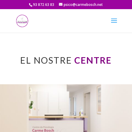
93 872 63 83
psico@carmebosch.net
EL NOSTRE
CENTRE