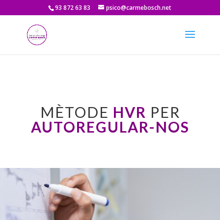
93 872 63 83
psico@carmebosch.net
MÈTODE
HVR
PER
AUTOREGULAR-NOS