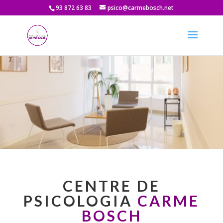
93 872 63 83
psico@carmebosch.net
CENTRE DE
PSICOLOGIA
CARME
BOSCH