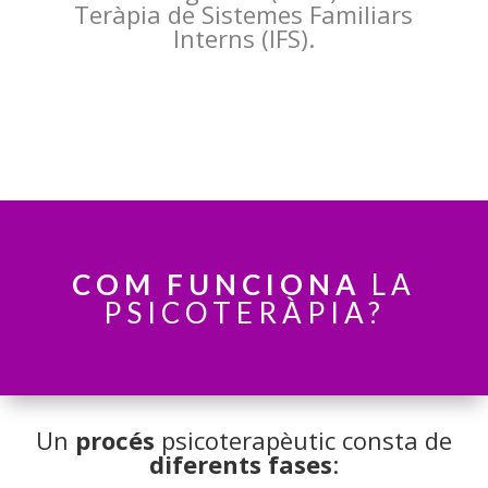
Teràpia de Sistemes Familiars
Interns (IFS).
COM
FUNCIONA
LA
PSICOTERÀPIA?
Un
procés
psicoterapèutic consta de
diferents fases
: