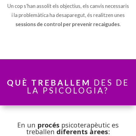
Un cop s’han assolit els objectius, els canvis necessaris
i la problemàtica ha desaparegut, és realitzen unes
sessions de control per prevenir recaigudes
.
QUÈ
TREBALLEM
DES DE
LA PSICOLOGIA?
En un
procés
psicoterapèutic es
treballen
diferents àrees
: