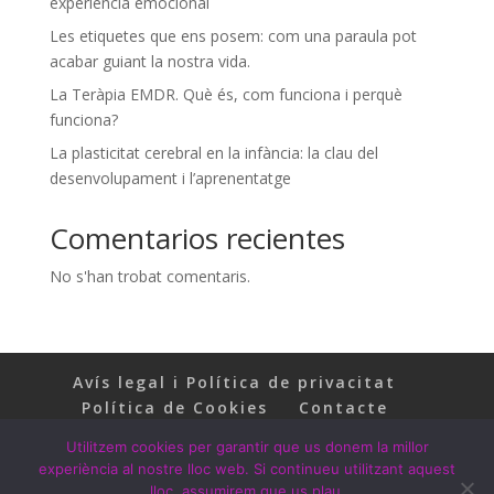
experiència emocional
Les etiquetes que ens posem: com una paraula pot
acabar guiant la nostra vida.
La Teràpia EMDR. Què és, com funciona i perquè
funciona?
La plasticitat cerebral en la infància: la clau del
desenvolupament i l’aprenentatge
Comentarios recientes
No s'han trobat comentaris.
Avís legal i Política de privacitat
Política de Cookies
Contacte
Utilitzem cookies per garantir que us donem la millor
experiència al nostre lloc web. Si continueu utilitzant aquest
lloc, assumirem que us plau.