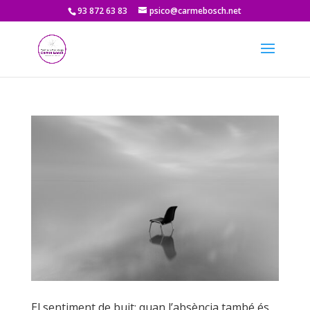
93 872 63 83
psico@carmebosch.net
El sentiment de buit: quan l’absència també és