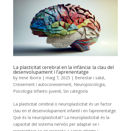
La plasticitat cerebral en la infància: la clau del
desenvolupament i l’aprenentatge
by
Irene Iborra
|
maig 7, 2025
|
Benestar i salut
,
Creixement i autoconeixement
,
Neuropsicologia
,
Psicologia Infanto-juvenil
,
Sin categoría
La plasticitat cerebral o neuroplasticitat és un factor
clau en el desenvolupament infantil i en l’aprenentatge.
Què és la neuroplasticitat? La neuroplasticitat és la
capacitat del sistema nerviós per adaptar-se i
reorganitzar-se en resposta a canvis interns i...